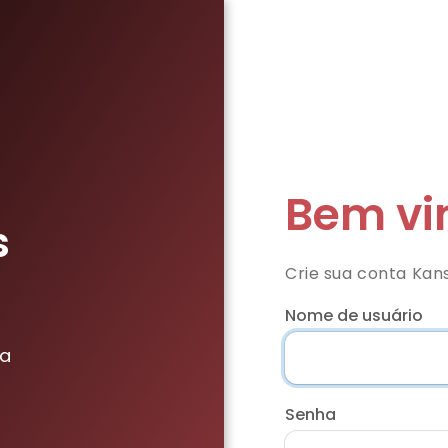
Bem vin
s
Crie sua conta Kan
Nome de usuário
da
Senha