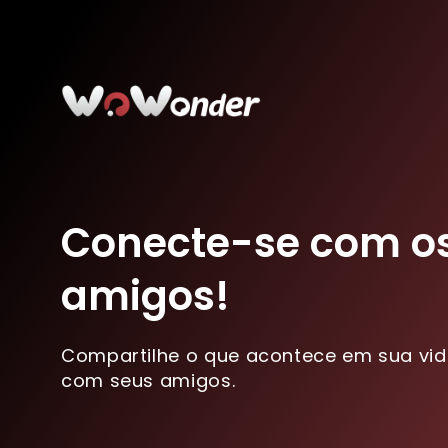
Conecte-se com o
amigos!
Compartilhe o que acontece em sua vi
com seus amigos.