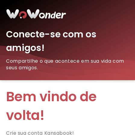
Conecte-se com os
amigos!
Compartilhe o que acontece em sua vida com
seus amigos.
Bem vindo de
volta!
Crie sua conta Kansabook!