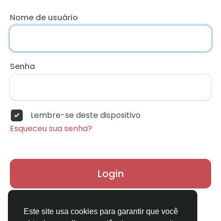
Nome de usuário
Senha
Lembre-se deste dispositivo
Esqueceu sua senha?
Login
Não possui uma conta?
Registrar
Este site usa cookies para garantir que você