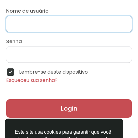
Nome de usuário
Senha
Lembre-se deste dispositivo
Esqueceu sua senha?
Login
Não possui uma conta?
Registrar
Este site usa cookies para garantir que você