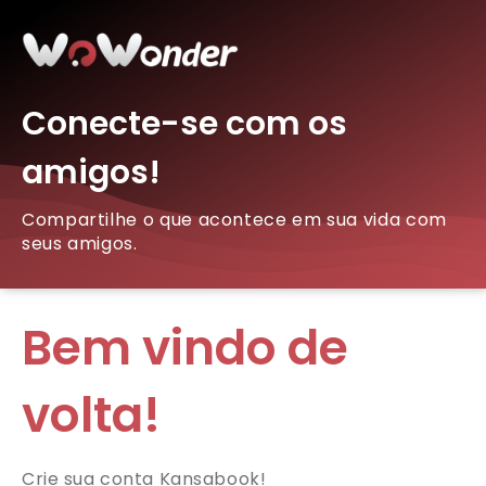
Conecte-se com os
amigos!
Compartilhe o que acontece em sua vida com
seus amigos.
Bem vindo de
volta!
Crie sua conta Kansabook!