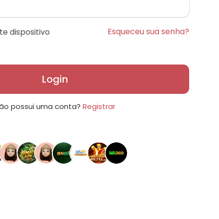
Esqueceu sua senha?
e dispositivo
Login
ão possui uma conta?
Registrar