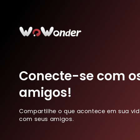
Conecte-se com o
amigos!
Compartilhe o que acontece em sua vi
com seus amigos.