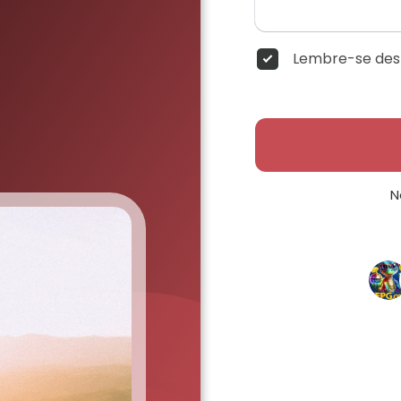
Lembre-se dest
N