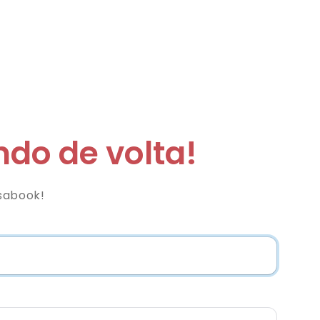
do de volta!
sabook!