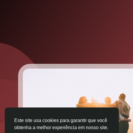
Este site usa cookies para garantir que você
obtenha a melhor experiência em nosso site.