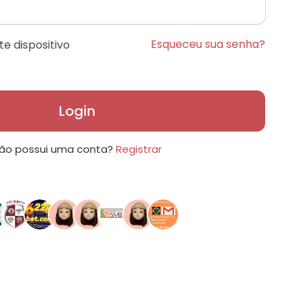
Esqueceu sua senha?
e dispositivo
Login
ão possui uma conta?
Registrar