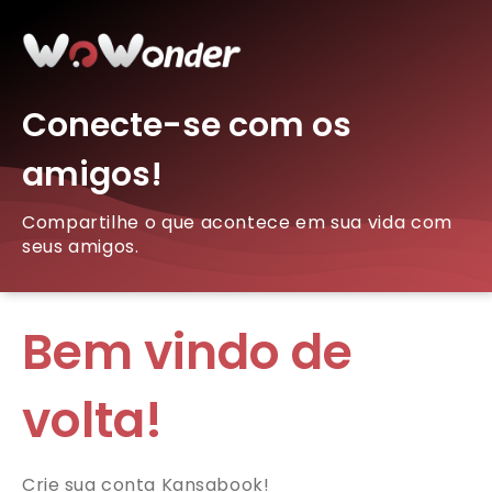
Conecte-se com os
amigos!
Compartilhe o que acontece em sua vida com
seus amigos.
Bem vindo de
volta!
Crie sua conta Kansabook!